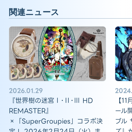
関連ニュース
2024.
2026.01.29
【11
『世界樹の迷宮Ⅰ･Ⅱ･Ⅲ HD
ール
REMASTER』
ブル 
×「SuperGroupies」コラボ決
ズ』が
定！ 2026年2月24日（火）ま