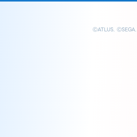
ⒸATLUS. ⒸSEGA.