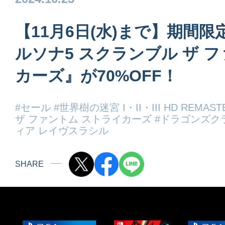
【11月6日(水)まで】期間
ルソナ5 スクランブル ザ 
カーズ』が70%OFF！
#セール
#世界樹の迷宮 I・II・III HD REMAST
ザ ファントム ストライカーズ
#ドラゴンズク
ィア レイヴスラシル
SHARE