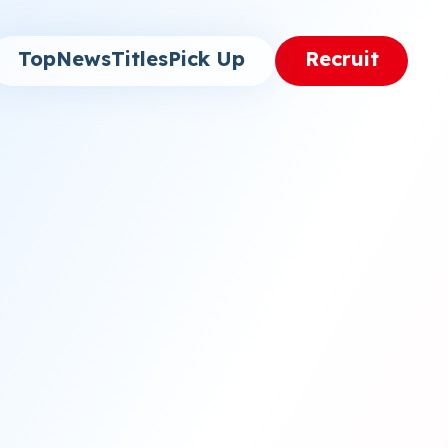
Top
News
Titles
Pick Up
Recruit