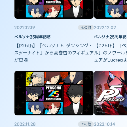
2022.12.19
2022.12.02
その他
ペルソナ25周年記念
ペルソナ25周年記
【P25th】『ペルソナ５ ダンシング・
【P25th】「
スターナイト』から高巻杏のフィギュア
ル」のノワール
が登場！
ュアがLucre
2022.11.28
2022.10.14
その他