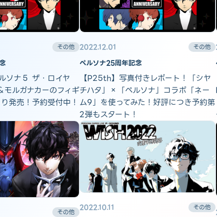
2022.12.01
その他
その他
念
ペルソナ25周年記念
ペルソナ５ ザ・ロイヤ
【P25th】写真付きレポート！「シヤ
＆モルガナカーのフィギ
チハタ」×「ペルソナ」コラボ「ネー
aより発売！予約受付中！
ム9」を使ってみた！好評につき予約第
2弾もスタート！
2022.10.11
その他
その他