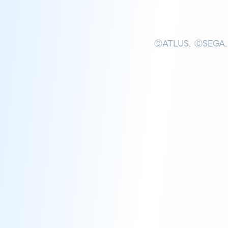
ⒸATLUS. ⒸSEGA.