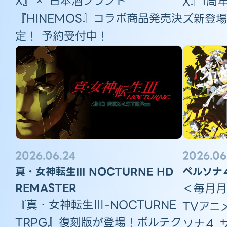
X』× 日本酒ブランド
X』1周
『HINEMOS』コラボ商品発売決
ズ新登場
定！ 予約受付中！
2026.06.24
2026.06
真・女神転生III NOCTURNE HD
ペルソナ
REMASTER
＜毎月月
『真・女神転生Ⅲ-NOCTURNE
TVアニ
TRPG』復刻版が登場！ボルテク
ソナ４ 