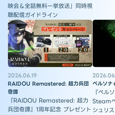
映会＆全話無料一挙放送」同時視
聴配信ガイドライン
2026.06
2026.06.19
ペルソナ
RAIDOU Remastered: 超力兵団
『ペルソナ
奇譚
『RAIDOU Remastered: 超力
Stea
兵団奇譚』1周年記念 プレゼント
シュリス