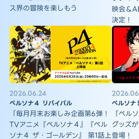
ス界の冒険を楽しもう
映会＆A
決定！
2026.06
2026.06.24
ペルソナ
ペルソナ４ リバイバル
『ペルソ
「毎月月末お楽しみ企画第6弾！
グッズが
TVアニメ『ペルソナ４』『ペル
登場！
ソナ４ ザ・ゴールデン』 第1話上