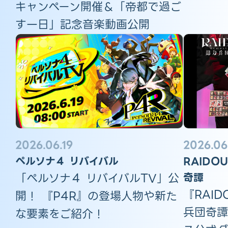
キャンペーン開催＆「帝都で過ご
す一日」記念音楽動画公開
2026.06.19
2026.06
ペルソナ４ リバイバル
RAIDOU
「ペルソナ４ リバイバルTV」公
奇譚
『RAIDO
開！ 『P4R』の登場人物や新た
兵団奇譚
な要素をご紹介！