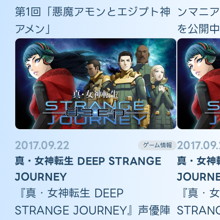
第1回「悪魔アモンとエジプト神
ンマニア
アメン」
を公開中
2017.09.22
2017.09
ゲーム情報
真・女神転生 DEEP STRANGE
真・女神転
JOURNEY
JOURN
『真・女神転生 DEEP
『真・女
STRANGE JOURNEY』声優陣
STRAN