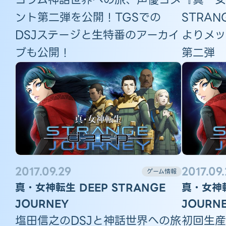
ント第二弾を公開！TGSでの
STRAN
DSJステージと生特番のアーカイ
よりメッ
ブも公開！
第二弾
2017.09.29
2017.09
ゲーム情報
真・女神転生 DEEP STRANGE
真・女神転
JOURNEY
JOURN
塩田信之のDSJと神話世界への旅
初回生産