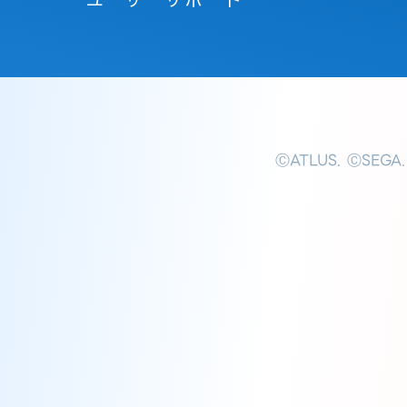
ⒸATLUS. ⒸSEGA.