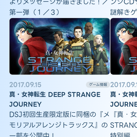
よりメッセージが届きました！／
ンジCD
第一弾（１／３）
謎解きゲ
2017.09.15
2017.09.
ゲーム情報
真・女神転生 DEEP STRANGE
真・女神転
JOURNEY
JOURN
DSJ初回生産限定版に同梱の『メ
『真・女
モリアルアレンジトラックス』の
STRAN
一部を公開中！
特別編