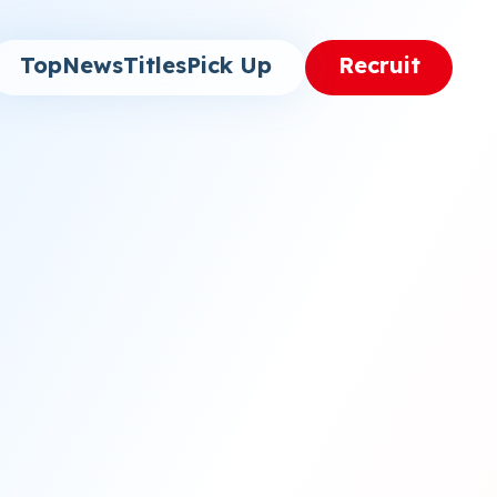
Top
News
Titles
Pick Up
Recruit