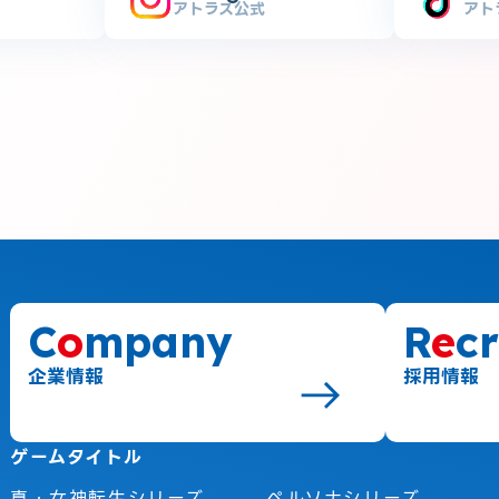
アトラス公式
アト
C
o
mpany
R
e
cr
企業情報
採用情報
ゲームタイトル
真・女神転生シリーズ
ペルソナシリーズ