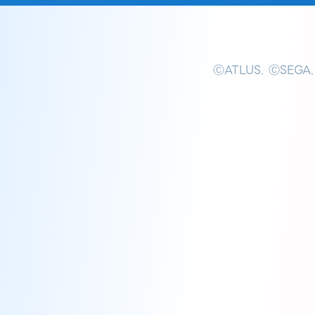
ⒸATLUS. ⒸSEGA.