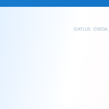
ⒸATLUS. ⒸSEGA.