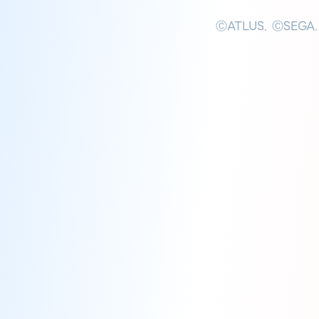
ⒸATLUS. ⒸSEGA.