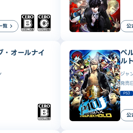
一覧
公
グ・オールナイ
ペル
ル
ン
ジャ
発売
PS3
公