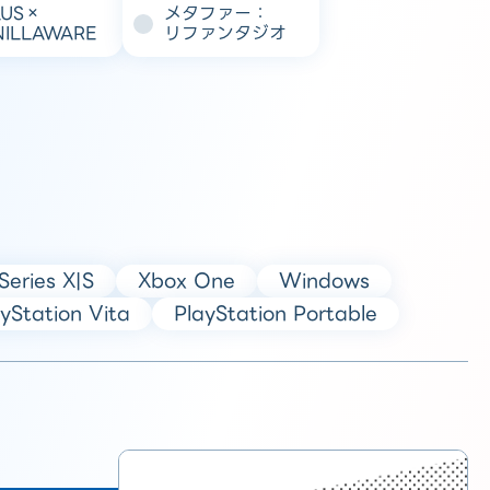
LUS×
メタファー：
NILLAWARE
リファンタジオ
Series X|S
Xbox One
Windows
yStation Vita
PlayStation Portable