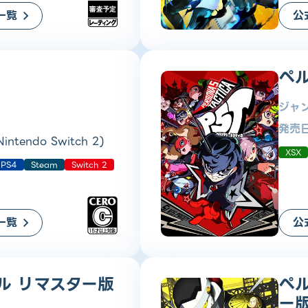
一覧
公
ペ
ジャ
発売
ntendo Switch 2)
XSX
PS4
Steam
Switch 2
一覧
公
ル リマスター版
ペ
ー