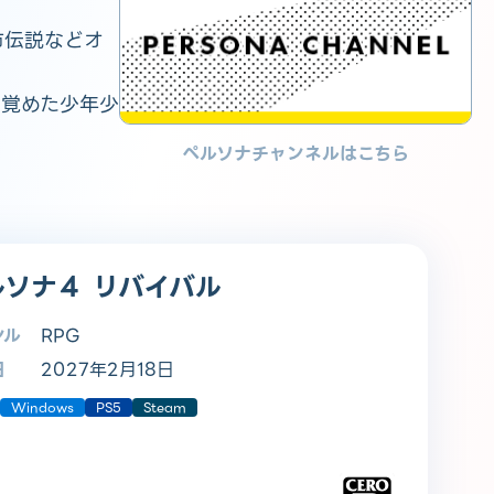
市伝説などオ
目覚めた少年少
ペルソナチャンネルはこちら
ルソナ４ リバイバル
ンル
RPG
日
2027年2月18日
Windows
PS5
Steam