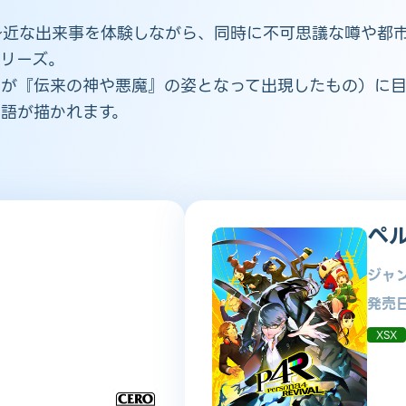
身近な出来事を体験しながら、同時に不可思議な噂や都
シリーズ。
』が『伝来の神や悪魔』の姿となって出現したもの）に
語が描かれます。
ペ
ジャ
発売
XSX