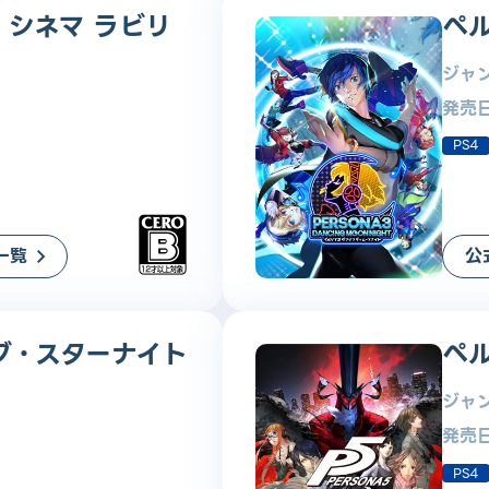
 シネマ ラビリ
ペ
ジャ
発売
PS4
一覧
公
グ・スターナイト
ペ
ジャ
発売
PS4