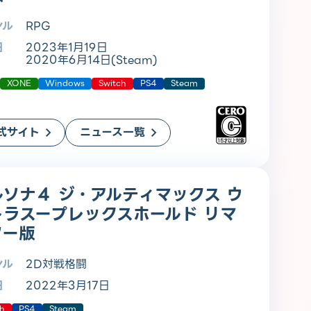
ンル
RPG
日
2023年1月19日
2020年6月14日(Steam)
XONE
Windows
Switch
PS4
Steam
式サイト
ニュース一覧
ルソナ４ ジ・アルティマックス ウ
トラスープレックスホールド リマ
ター版
ンル
2D対戦格闘
日
2022年3月17日
ch
PS4
Steam