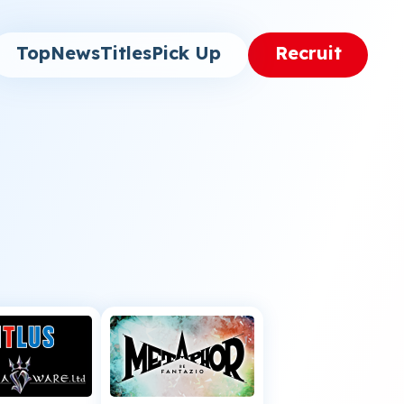
Top
News
Titles
Pick Up
Recruit