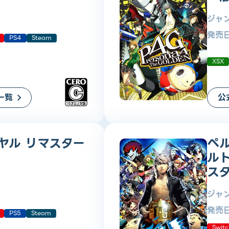
ジャ
発売
PS4
Steam
XSX
一覧
公
ヤル リマスター
ペ
ル
ス
ジャ
発売
PS5
Steam
Swit