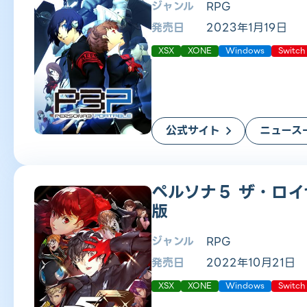
ジャンル
RPG
発売日
2023年1月19日
XSX
XONE
Windows
Switch
公式サイト
ニュース
ペルソナ５ ザ・ロイ
版
ジャンル
RPG
発売日
2022年10月21日
XSX
XONE
Windows
Switch