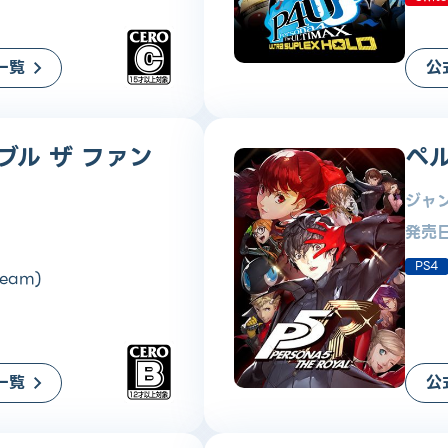
一覧
公
ブル ザ ファン
ペ
ジャ
発売
PS4
eam)
一覧
公