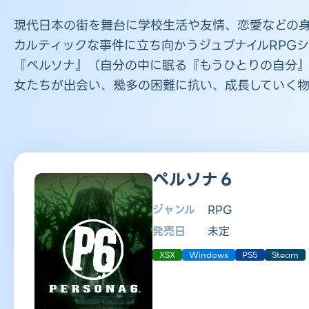
現代日本の街を舞台に学校生活や友情、恋愛などの
カルティックな事件に立ち向かうジュブナイルRPG
『ペルソナ』（自分の中に眠る『もうひとりの自分
女たちが出会い、幾多の困難に抗い、成長していく物
ペルソナ６
ジャンル
RPG
発売日
未定
XSX
Windows
PS5
Steam