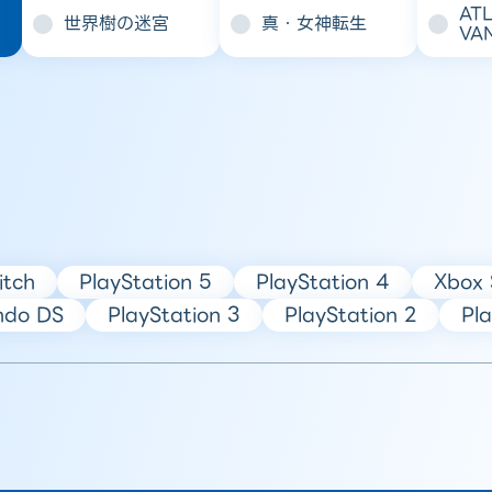
AT
世界樹の迷宮
真・女神転生
VA
itch
PlayStation 5
PlayStation 4
Xbox 
ndo DS
PlayStation 3
PlayStation 2
Pla