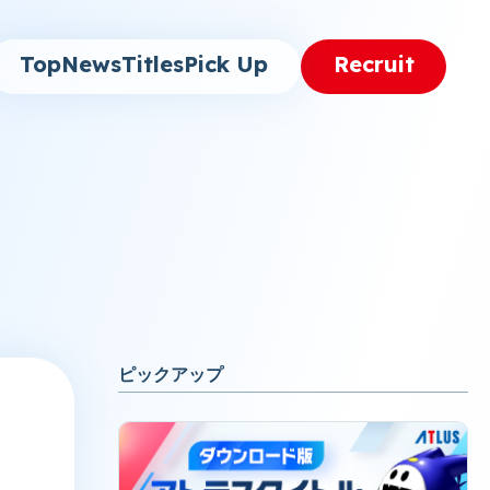
Top
News
Titles
Pick Up
Recruit
ピックアップ