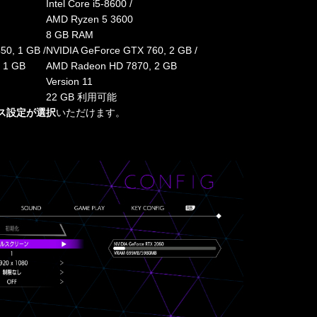
Intel Core i5-8600 /
AMD Ryzen 5 3600
8 GB RAM
50, 1 GB /
NVIDIA GeForce GTX 760, 2 GB /
 1 GB
AMD Radeon HD 7870, 2 GB
Version 11
22 GB 利用可能
ス設定が選択
いただけます。