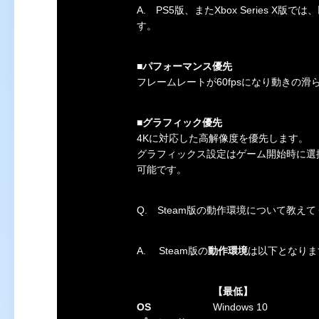
A.
PS5版、またXbox Series X版で
す。
■
パフォーマンス優先
フレームレートが60fpsになり動きの
■
グラフィック優先
4Kに対応した高解像度を優先します。
グラフィックス設定はゲーム開始時に選択
可能です。
Q.
Steam版の動作環境について教え
A.
Steam版の
動作環境
は以下となりま
【最低】
OS
Windows 10