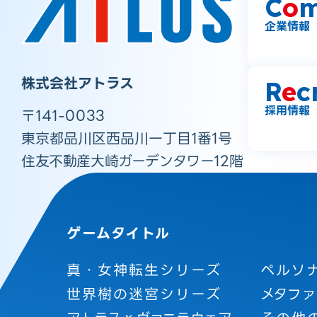
C
o
m
企業情報
株式会社アトラス
R
e
c
採用情報
〒141-0033
東京都品川区西品川一丁目1番1号
住友不動産大崎ガーデンタワー12階
ゲームタイトル
真・女神転生シリーズ
ペルソ
世界樹の迷宮シリーズ
メタファ