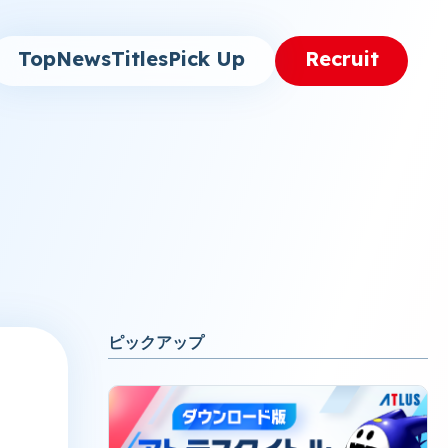
Top
News
Titles
Pick Up
Recruit
ピックアップ