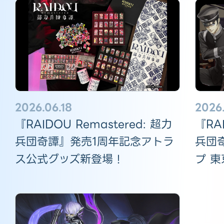
2026
2026.06.18
『RAI
『RAIDOU Remastered: 超力
兵団
兵団奇譚』発売1周年記念アトラ
プ 
ス公式グッズ新登場！