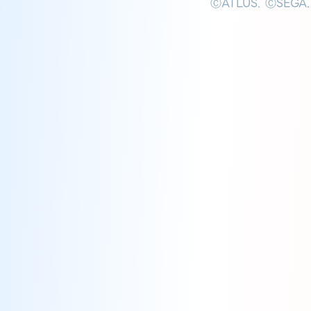
ⒸATLUS. ⒸSEGA.