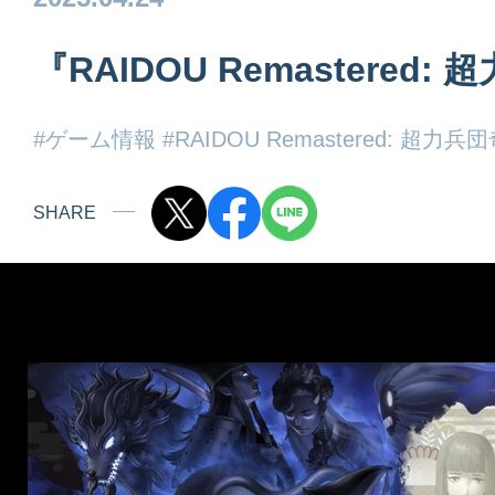
『RAIDOU Remastered
#ゲーム情報
#RAIDOU Remastered: 超力兵
SHARE