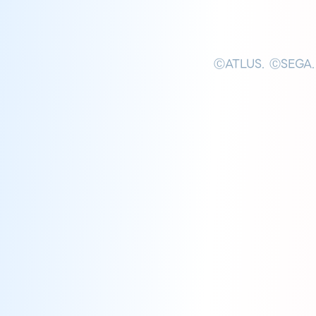
ⒸATLUS. ⒸSEGA.