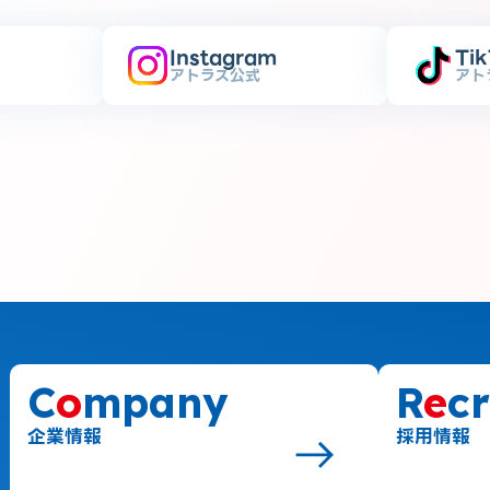
Instagram
Ti
アトラス公式
アト
C
o
mpany
R
e
cr
企業情報
採用情報