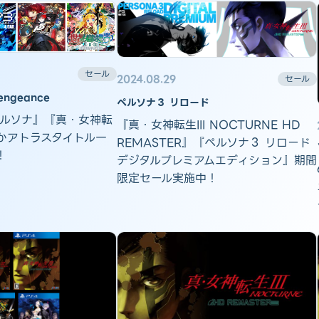
セール
2024.08.29
セール
ngeance
ペルソナ３ リロード
ペルソナ』『真・女神転
『真・女神転生III NOCTURNE HD
かアトラスタイトル一
REMASTER』『ペルソナ３ リロード
！
デジタルプレミアムエディション』期間
限定セール実施中！