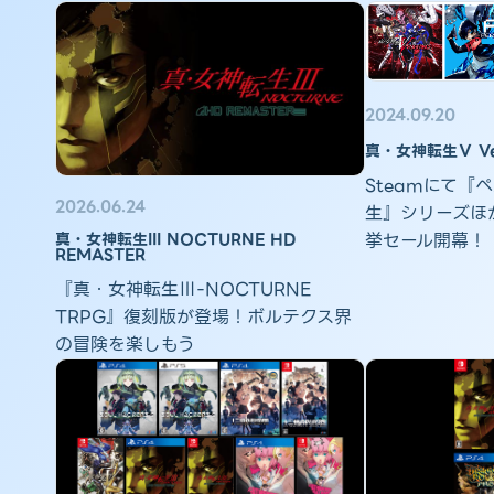
2024.09.20
真・女神転生Ⅴ Ve
Steamにて『
2026.06.24
生』シリーズほ
真・女神転生III NOCTURNE HD
挙セール開幕！
REMASTER
『真・女神転生Ⅲ-NOCTURNE
TRPG』復刻版が登場！ボルテクス界
の冒険を楽しもう