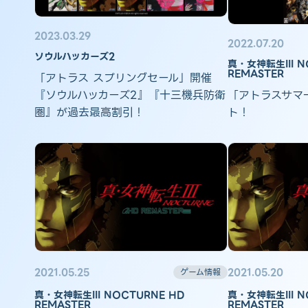
2023.03.29
2022.07.20
ソウルハッカーズ2
真・女神転生III N
REMASTER
「アトラス スプリングセール」開催
「アトラスサマ
『ソウルハッカーズ2』『十三機兵防衛
ト！
圏』が過去最高割引！
2021.05.25
2021.05.20
ゲーム情報
真・女神転生III NOCTURNE HD
真・女神転生III N
REMASTER
REMASTER