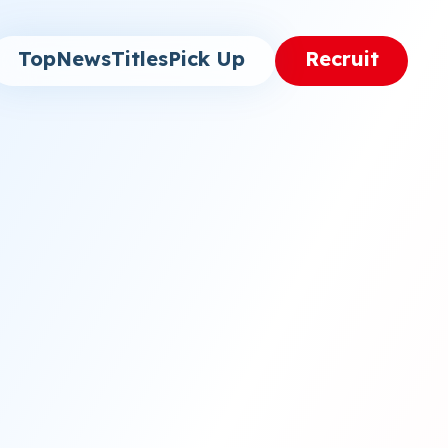
Top
News
Titles
Pick Up
Recruit