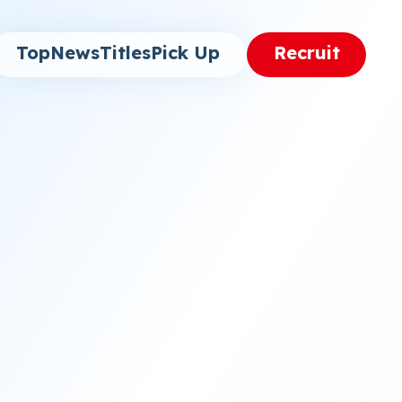
Top
News
Titles
Pick Up
Recruit