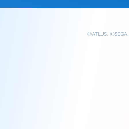
ⒸATLUS. ⒸSEGA.