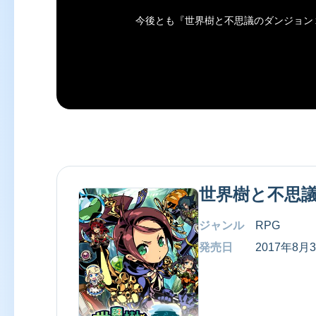
今後とも『
世界樹と不思議のダンジョン
世界樹と不思議
ジャンル
RPG
発売日
2017年8月
3DS