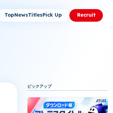
Top
News
Titles
Pick Up
Recruit
ピックアップ