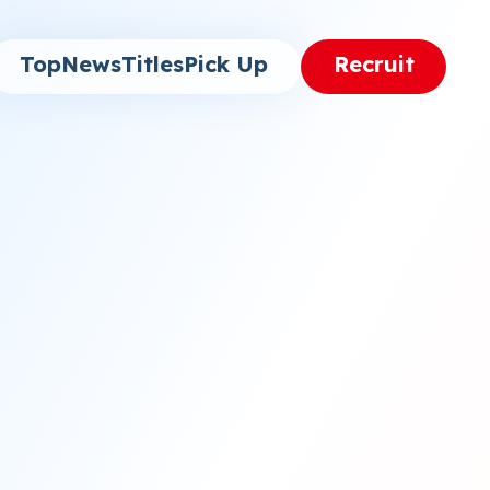
Top
News
Titles
Pick Up
Recruit