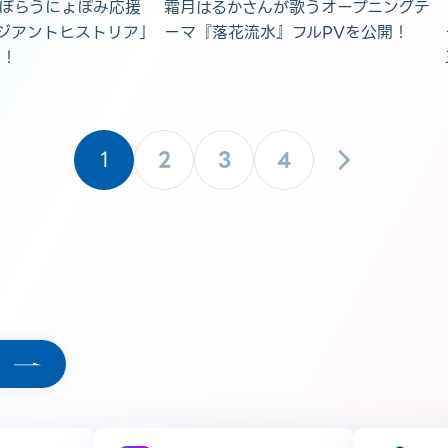
ょぼらうにょぽみ応援
霜月はるかさんが歌うオープニングテ
ジアントヒストリア」
ーマ『落花流水』フルPVを公開！
開！
1
2
3
4